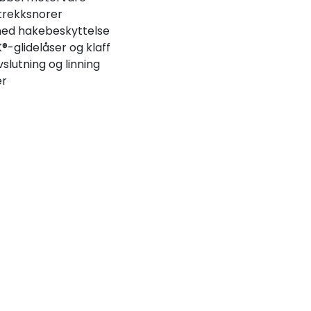
trekksnorer
 med hakebeskyttelse
glidelåser og klaff
slutning og linning
er