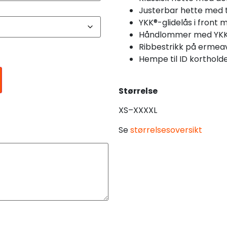
Justerbar hette med 
YKK®-glidelås i front
Håndlommer med YKK®-
Ribbestrikk på ermeav
Hempe til ID korthold
Størrelse
XS–XXXXL
Se
størrelsesoversikt