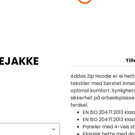
TEJAKKE
Til
Addvis Zip Hoodie er ei h
tekstiler med børstet innsi
optimal komfort. Synlighets
sikkerhet på arbeidsplassen
ferdsel.
EN ISO 20471:2013 klass
EN ISO 20471:2013 klas
Paneler med 4-veis s
Klassisk hette med d