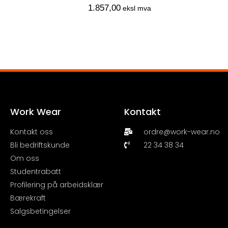
1.857,00
eksl mva
Work Wear
Kontakt
Kontakt oss
ordre@work-wear.no
Bli bedriftskunde
22 34 38 34
Om oss
Studentrabatt
Profilering på arbeidsklær
Bærekraft
Salgsbetingelser