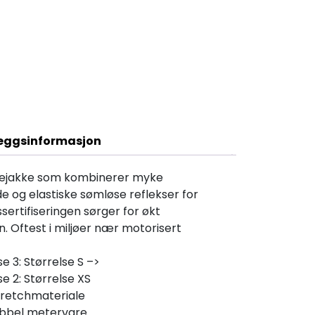
Beskrivelse
leggsinformasjon
ettejakke som kombinerer myke
de og elastiske sømløse reflekser for
sertifiseringen sørger for økt
. Oftest i miljøer nær motorisert
e 3: Størrelse S –>
se 2: Størrelse XS
tretchmateriale
obbel metervare