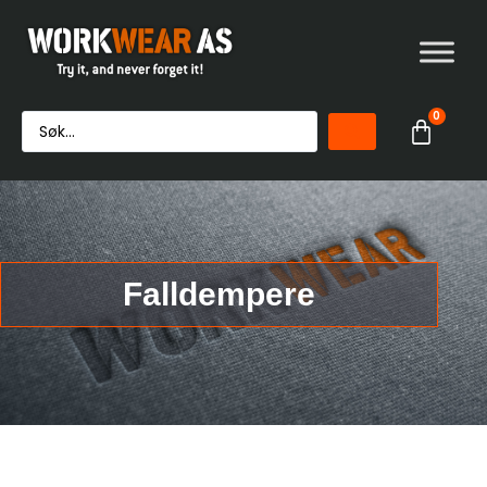
0
Falldempere