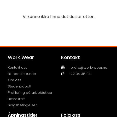
Vi kunne ikke finne det du ser etter.
Work Wear
Kontakt
Kontakt oss
ordre@work-wear.no
Bli bedriftskunde
22 34 38 34
Om oss
Studentrabatt
Profilering på arbeidsklær
Bærekraft
Salgsbetingelser
Åpningstider
Følg oss