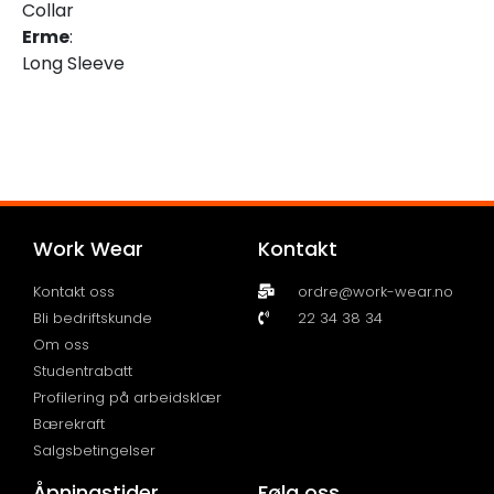
Collar
Erme
:
Long Sleeve
Work Wear
Kontakt
Kontakt oss
ordre@work-wear.no
Bli bedriftskunde
22 34 38 34
Om oss
Studentrabatt
Profilering på arbeidsklær
Bærekraft
Salgsbetingelser
Åpningstider
Følg oss