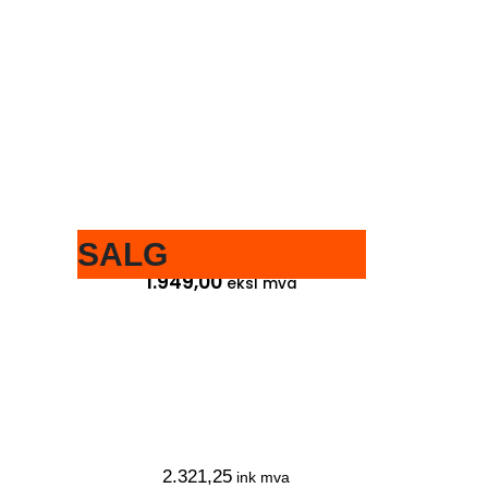
SALG
2.436,25
ink mva
1.949,00
eksl mva
2.321,25
ink mva