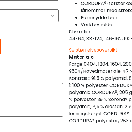
CORDURA®-forsterked
lårlommer med stret
Formsydde ben
Verktøyholder
Størrelse
44-64, 88-124, 146-162, 192
Se størrelsesoversikt
Materiale
Farge 0404, 1204, 1604, 200
9504/Hovedmateriale: 47 % 
Kontrast: 91,5 % polyamid, 
1: 100 % polyester CORDURA®
polyamid CORDURA®, 205 g
% polyester 39 % Sorona® po
polyamid, 8,5 % elastan, 250
løsningsfarget CORDURA® p
CORDURA® polyester, 283 