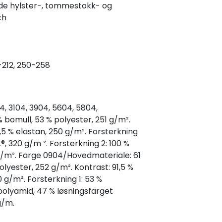
e hylster-, tommestokk- og
ch
-212, 250-258
4, 3104, 3904, 5604, 5804,
bomull, 53 % polyester, 251 g/m².
8,5 % elastan, 250 g/m². Forsterkning
, 320 g/m ². Forsterkning 2: 100 %
/m². Farge 0904/Hovedmateriale: 61
lyester, 252 g/m². Kontrast: 91,5 %
 g/m². Forsterkning 1: 53 %
olyamid, 47 % løsningsfarget
g/m.