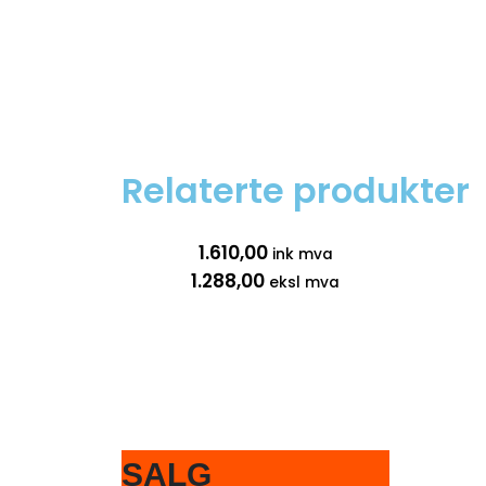
Relaterte produkter
1.610,00
ink mva
1.288,00
eksl mva
SALG
2.436,25
ink mva