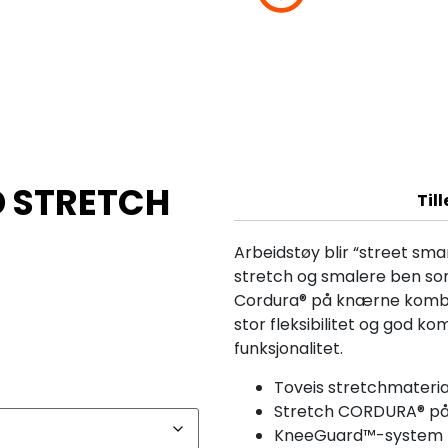
D STRETCH
Til
Arbeidstøy blir “street sm
stretch og smalere ben som
Cordura® på knærne kombin
stor fleksibilitet og god k
funksjonalitet.
Toveis stretchmateria
Stretch CORDURA® på 
KneeGuard™-system f