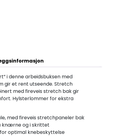
Beskrivelse
leggsinformasjon
art” i denne arbeidsbuksen med
 gir et rent utseende. Stretch
ert med fireveis stretch bak gir
omfort. Hylsterlommer for ekstra
le, med fireveis stretchpaneler bak
knærne og i skrittet
or optimal knebeskyttelse