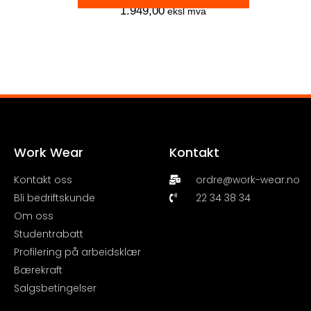
1.949,00
eksl mva
Work Wear
Kontakt
Kontakt oss
ordre@work-wear.no
Bli bedriftskunde
22 34 38 34
Om oss
Studentrabatt
Profilering på arbeidsklær
Bærekraft
Salgsbetingelser