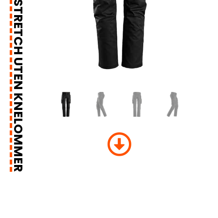
ARBEIDSBUKSE MED STRETCH UTEN KNELOMMER