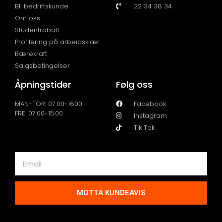
Bli bedriftskunde
22 34 38 34
Om oss
Studentrabatt
Profilering på arbeidsklær
Bærekraft
Salgsbetingelser
Åpningstider
Følg oss
MAN-TOR: 07.00-1600
Facebook
FRE: 07.00-15.00
Instagram
Tik Tok
MOTTA KUNDEAVIS