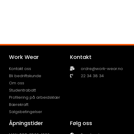
Work Wear
Kontakt
Kontakt oss
ordre@work-wear.no
Bli bedriftskunde
22 34 38 34
Om oss
Studentrabatt
Profilering på arbeidsklær
Bærekraft
Salgsbetingelser
Åpningstider
Følg oss