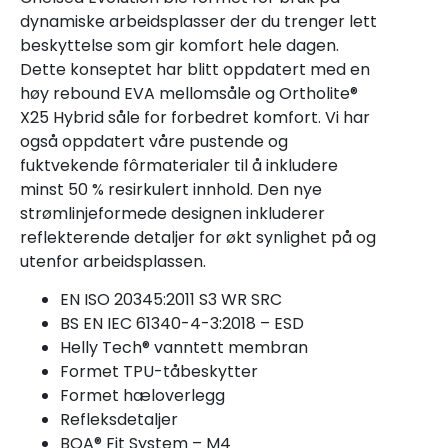
dynamiske arbeidsplasser der du trenger lett
beskyttelse som gir komfort hele dagen.
Dette konseptet har blitt oppdatert med en
høy rebound EVA mellomsåle og Ortholite®
X25 Hybrid såle for forbedret komfort. Vi har
også oppdatert våre pustende og
fuktvekende fôrmaterialer til å inkludere
minst 50 % resirkulert innhold. Den nye
strømlinjeformede designen inkluderer
reflekterende detaljer for økt synlighet på og
utenfor arbeidsplassen.
EN ISO 20345:2011 S3 WR SRC
BS EN IEC 61340-4-3:2018 – ESD
Helly Tech® vanntett membran
Formet TPU-tåbeskytter
Formet hæloverlegg
Refleksdetaljer
BOA® Fit System – M4