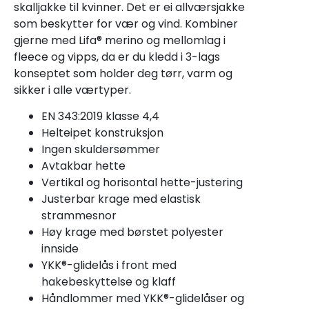
skalljakke til kvinner. Det er ei allværsjakke
som beskytter for vær og vind. Kombiner
gjerne med Lifa® merino og mellomlag i
fleece og vipps, da er du kledd i 3-lags
konseptet som holder deg tørr, varm og
sikker i alle værtyper.
EN 343:2019 klasse 4,4
Helteipet konstruksjon
Ingen skuldersømmer
Avtakbar hette
Vertikal og horisontal hette-justering
Justerbar krage med elastisk
strammesnor
Høy krage med børstet polyester
innside
YKK®-glidelås i front med
hakebeskyttelse og klaff
Håndlommer med YKK®-glidelåser og