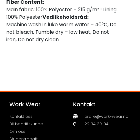
Fiber Content:
Main fabric: 100% Polyester – 215 g/m² ! Lining:
100% Polyester
Vedlikeholdsråd:
Machine wash in luke warm water – 40°C, Do
not bleach, Tumble dry – low heat, Do not
iron, Do not dry clean
Work Wear
Kontakt
Kontakt oss
ordre@work-wear.no
Bli bedriftskunde
22 34 38 34
Om oss
Studentrabatt