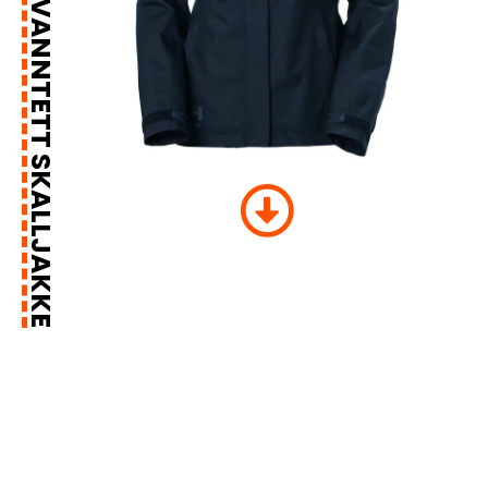
DAME KENSINGTON VANNTETT SKALLJAKKE