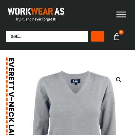
0
EVERETT V-NECK LADIES