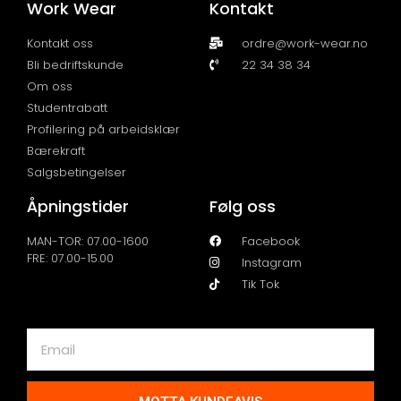
Work Wear
Kontakt
Kontakt oss
ordre@work-wear.no
Bli bedriftskunde
22 34 38 34
Om oss
Studentrabatt
Profilering på arbeidsklær
Bærekraft
Salgsbetingelser
Åpningstider
Følg oss
MAN-TOR: 07.00-1600
Facebook
FRE: 07.00-15.00
Instagram
Tik Tok