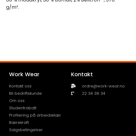
g/m².
Work Wear
Kontakt
Kontakt oss
ordre@work-wear.no
Bli bedriftskunde
22 34 38 34
Om oss
Studentrabatt
Profilering på arbeidsklær
Bærekraft
Salgsbetingelser