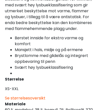
med svært høy lysbueklassifisering som gir
utmerket beskyttelse mot varme, flammer
og lysbuer, i tillegg til å være antistatisk. For
enda bedre beskyttelse kan den kombineres
med flammehemmende plagg under.
Børstet innside for ekstra varme og
komfort
Mansjett i hals, midje og på ermene
Brystlomme med glidelås og integrert
oppbevaring til penn
Svært høy lysbueklassifisering
Størrelse
XS-XXL
Se størrelsesoversikt
Materiale
60 % modakryl, 38 % bomull, 2% Belltron™, 370