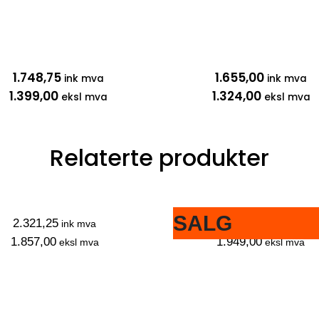
1.748,75
1.655,00
ink mva
ink mva
1.399,00
1.324,00
eksl mva
eksl mva
Relaterte produkter
SALG
2.321,25
2.436,25
ink mva
ink mva
1.857,00
1.949,00
eksl mva
eksl mva