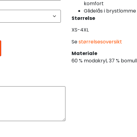
komfort
Glidelås i brystlomme 
Størrelse
XS-4XL
Se
størrelsesoversikt
Materiale
60 % modakryl, 37 % bomull,