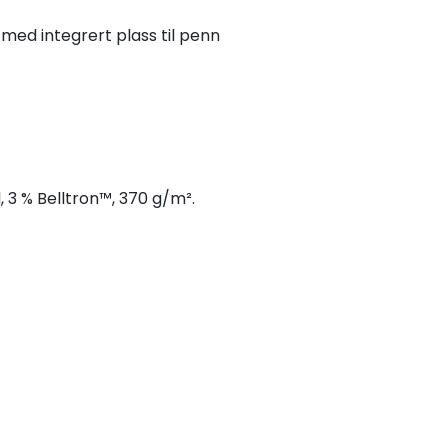
med integrert plass til penn
 3 % Belltron™, 370 g/m².