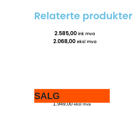
Relaterte produkter
2.585,00
ink mva
2.068,00
eksl mva
SALG
2.436,25
ink mva
1.949,00
eksl mva