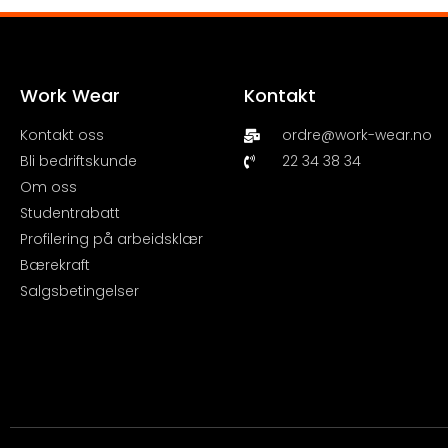
Work Wear
Kontakt
Kontakt oss
ordre@work-wear.no
Bli bedriftskunde
22 34 38 34
Om oss
Studentrabatt
Profilering på arbeidsklær
Bærekraft
Salgsbetingelser