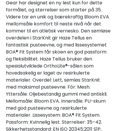
Gear har designet en ny lest kun for dette
formålet, og størrelser som starter på 35.
Videre tar en unik og bærekraftig Bloom EVA
mellomsåle komfort til neste nivå når det
kommer til en atletisk vernesko. Den sømløse
overdelen i StarKnit gir Haze Tellus en
fantastisk pusteevne, og med lissesystemet
BOA® Fit System får skoen en god passform
og fleksibilitet. Haze Tellus bruker den
spesialutviklede OrthoLite®-sålen som
hovedsakelig er laget av resirkulerte
materialer. Overdel: Lett, sømløs StarKnit
med maksimal pusteevne. Fôr: Mesh.
Yttersåle: Oljebestandig gummi med antiskli.
Mellomsåle: Bloom EVA. Innersåle: PU-skum
med god pusteevne og resirkulerte
materialer. Lissesystem: BOA® Fit System.
Passform: Kvinnelig lest. Størrelser: 35–42.
Sikkerhetsstandard: EN ISO 20345:2011 S1P,