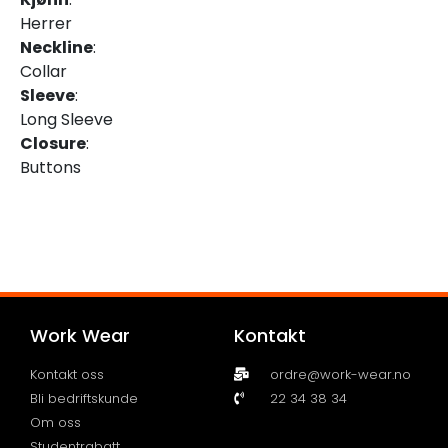
Herrer
Neckline
:
Collar
Sleeve
:
Long Sleeve
Closure
:
Buttons
Work Wear
Kontakt
Kontakt oss
ordre@work-wear.no
Bli bedriftskunde
22 34 38 34
Om oss
Studentrabatt