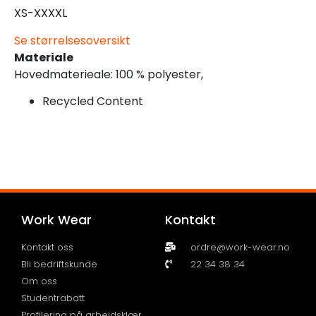
XS-XXXXL
Se størrelsesoversikt
Materiale
Hovedmaterieale: 100 % polyester,
Recycled Content
Work Wear
Kontakt
Kontakt oss
ordre@work-wear.no
Bli bedriftskunde
22 34 38 34
Om oss
Studentrabatt
Profilering på arbeidsklær