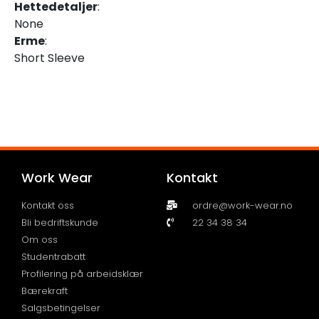
Hettedetaljer
:
None
Erme
:
Short Sleeve
Work Wear
Kontakt
Kontakt oss
ordre@work-wear.no
Bli bedriftskunde
22 34 38 34
Om oss
Studentrabatt
Profilering på arbeidsklær
Bærekraft
Salgsbetingelser