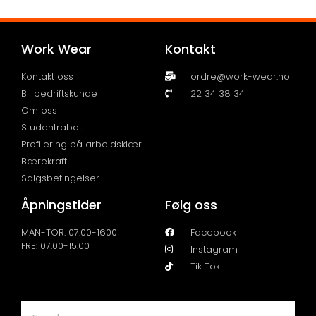
Work Wear
Kontakt
Kontakt oss
ordre@work-wear.no
Bli bedriftskunde
22 34 38 34
Om oss
Studentrabatt
Profilering på arbeidsklær
Bærekraft
Salgsbetingelser
Åpningstider
Følg oss
MAN-TOR: 07.00-1600
Facebook
FRE: 07.00-15.00
Instagram
Tik Tok