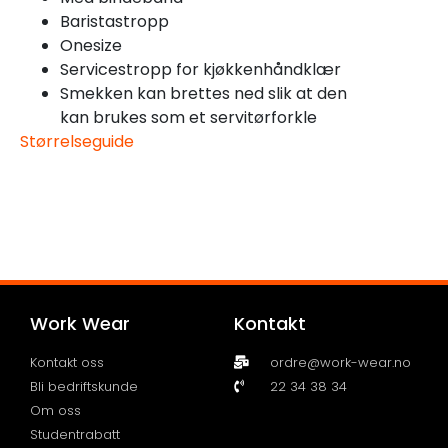
Baristastropp
Onesize
Servicestropp for kjøkkenhåndklær
Smekken kan brettes ned slik at den
kan brukes som et servitørforkle
Størrelseguide
Work Wear
Kontakt
Kontakt oss
ordre@work-wear.no
Bli bedriftskunde
22 34 38 34
Om oss
Studentrabatt