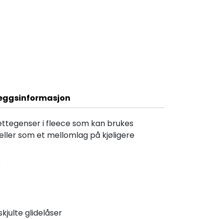
Beskrivelse
leggsinformasjon
ettegenser i fleece som kan brukes
 eller som et mellomlag på kjøligere
e
julte glidelåser