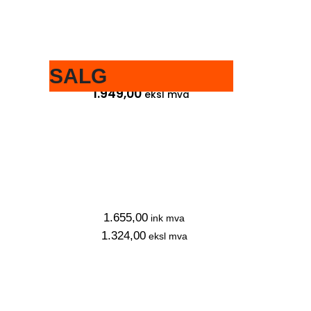
SALG
2.436,25
ink mva
1.949,00
eksl mva
1.655,00
ink mva
1.324,00
eksl mva