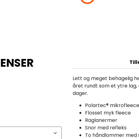
GENSER
Til
Lett og meget behagelig h
året rundt som et ytre lag,
dager.
Polartec® mikrofleec
Flosset myk fleece
Raglanermer
Snor med refleks
To håndlommer med sk