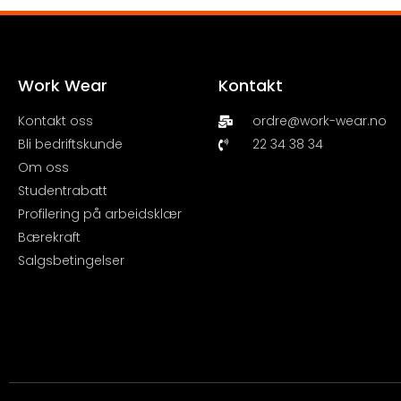
Work Wear
Kontakt
Kontakt oss
ordre@work-wear.no
Bli bedriftskunde
22 34 38 34
Om oss
Studentrabatt
Profilering på arbeidsklær
Bærekraft
Salgsbetingelser