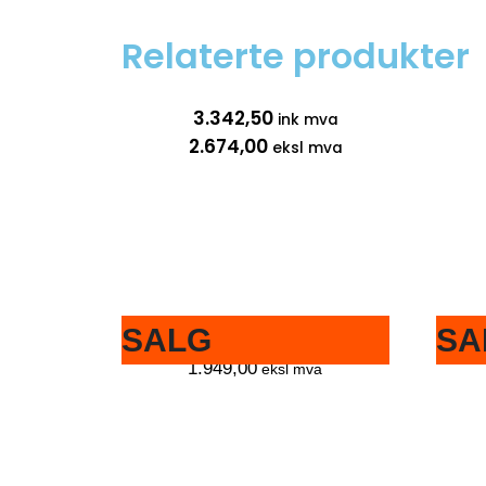
Relaterte produkter
3.342,50
ink mva
2.674,00
eksl mva
SALG
SA
2.436,25
ink mva
1.949,00
eksl mva