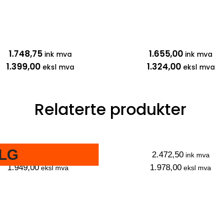
1.748,75
1.655,00
ink mva
ink mva
1.399,00
1.324,00
eksl mva
eksl mva
Relaterte produkter
LG
2.436,25
2.472,50
ink mva
ink mva
1.949,00
1.978,00
eksl mva
eksl mva