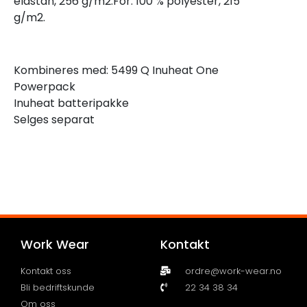
elastan, 256 g/m2.Fôr: 100 % polyester, 215
g/m2.
Kombineres med: 5499 Q Inuheat One
Powerpack
Inuheat batteripakke
Selges separat
Work Wear
Kontakt
Kontakt oss
ordre@work-wear.no
Bli bedriftskunde
22 34 38 34
Om oss