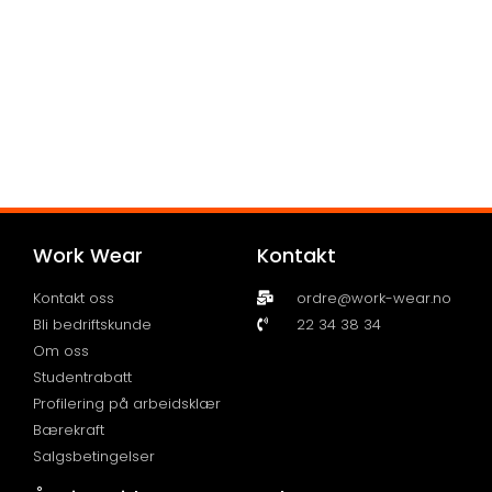
Work Wear
Kontakt
Kontakt oss
ordre@work-wear.no
Bli bedriftskunde
22 34 38 34
Om oss
Studentrabatt
Profilering på arbeidsklær
Bærekraft
Salgsbetingelser