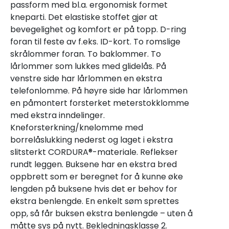
passform med bl.a. ergonomisk formet
kneparti. Det elastiske stoffet gjør at
bevegelighet og komfort er på topp. D-ring
foran til feste av f.eks. ID-kort. To romslige
skrålommer foran. To baklommer. To
lårlommer som lukkes med glidelås. På
venstre side har lårlommen en ekstra
telefonlomme. På høyre side har lårlommen
en påmontert forsterket meterstokklomme
med ekstra inndelinger.
Kneforsterkning/knelomme med
borrelåslukking nederst og laget i ekstra
slitsterkt CORDURA®-materiale. Reflekser
rundt leggen. Buksene har en ekstra bred
oppbrett som er beregnet for å kunne øke
lengden på buksene hvis det er behov for
ekstra benlengde. En enkelt søm sprettes
opp, så får buksen ekstra benlengde – uten å
måtte sys på nytt. Bekledningsklasse 2.