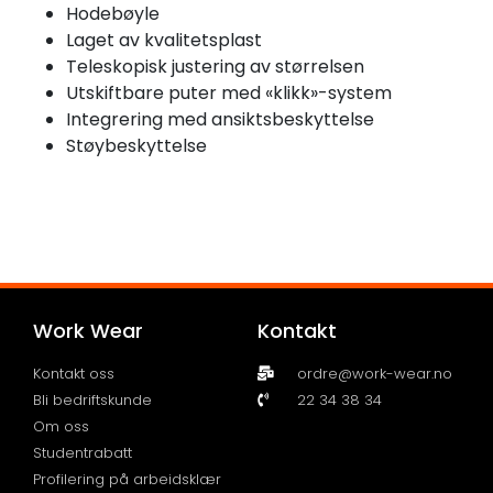
Hodebøyle
Laget av kvalitetsplast
Teleskopisk justering av størrelsen
Utskiftbare puter med «klikk»-system
Integrering med ansiktsbeskyttelse
Støybeskyttelse
Work Wear
Kontakt
Kontakt oss
ordre@work-wear.no
Bli bedriftskunde
22 34 38 34
Om oss
Studentrabatt
Profilering på arbeidsklær