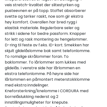
veis stretch-kvalitet der slitestyrken og
pusteevnen er på topp. Stoffet absorberer
svette og tørker raskt, noe som gir ekstra
høy komfort. Overallen har bred rygg i
elastisk materiale. Regulerbare seler og
strikk i sidene for bedre passform. Knapper
for lett og rask montering av hengelommer.
D-ring til feste av f.eks. ID-kort. Smekken har
skjult glidelåslomme bak samt telefonlomme.
To romslige skrålommer foran. To
baklommer. To lårlommer som lukkes med
glidelås. I venstre side har lårlommen en
ekstra telefonlomme. På høyre side har
lårlommen en påmontert meterstokklomme
med ekstra inndelinger.
Kneforsterkning/knelomme i CORDURA med
borrelåslukking nederst og 2
innstillingsmuligheter for knepute.