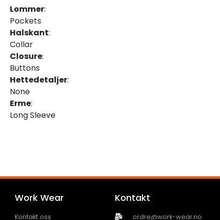
Lommer
:
Pockets
Halskant
:
Collar
Closure
:
Buttons
Hettedetaljer
:
None
Erme
:
Long Sleeve
Work Wear
Kontakt
Kontakt oss
ordre@work-wear.no