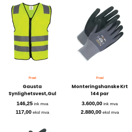
Prowl
Prowl
Gausta
Monteringshanske Krt
Synlighetsvest,Gul
144 par
146,25
3.600,00
ink mva
ink mva
117,00
2.880,00
eksl mva
eksl mva