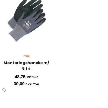
Prowl
Monteringshanske m/
Nitril
48,75
ink mva
39,00
eksl mva