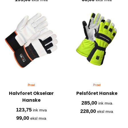
Prowl
Prowl
Halvforet Okselær
Pelsfôret Hanske
Hanske
285,00
ink mva
123,75
ink mva
228,00
eksl mva
99,00
eksl mva