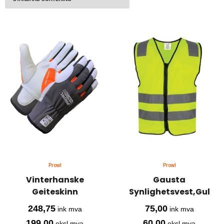
Prowl
Prowl
Vinterhanske
Gausta
Geiteskinn
Synlighetsvest,Gul
248,75
75,00
ink mva
ink mva
199,00
60,00
eksl mva
eksl mva