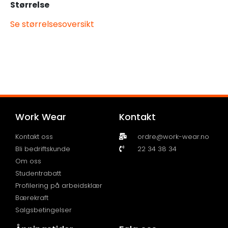
Størrelse
Se størrelsesoversikt
Work Wear
Kontakt
Kontakt oss
ordre@work-wear.no
Bli bedriftskunde
22 34 38 34
Om oss
Studentrabatt
Profilering på arbeidsklær
Bærekraft
Salgsbetingelser