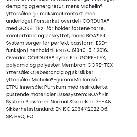
demping og energiretur, mens Michelin®-
yttersålen gir maksimal kontakt med
underlaget Forsterket overdel i CORDURA®
med GORE-TEX-fôr holder føttene tørre,
komfortable og beskyttet, mens BOA® Fit
System sørger for perfekt passform. ESD-
funksjon i henhold til EN IEC 61340-5-1:2016.
Overdel: CORDURA® nylon Fôr: GORE-TEX,
polyamid og polyester Membran: GORE-TEX
Yttersåle: Oljebestandig og sklisikker
yttersåle i Michelin®-gummi Mellomsåle:
ETPU Innersåle: PU-skum med resirkulerte,
pustende materialer Lissesystem: BOA® Fit
System Passform: Normal Størrelser: 36–48
Sikkerhetsstandard: EN ISO 20347:2022 O6,
SR, HRO, FO