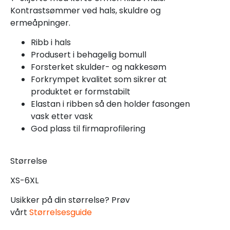
Kontrastsømmer ved hals, skuldre og
ermeåpninger.
Ribb i hals
Produsert i behagelig bomull
Forsterket skulder- og nakkesøm
Forkrympet kvalitet som sikrer at
produktet er formstabilt
Elastan i ribben så den holder fasongen
vask etter vask
God plass til firmaprofilering
Størrelse
XS-6XL
Usikker på din størrelse? Prøv
vårt
Størrelsesguide