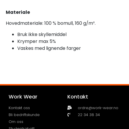
Materiale
Hovedmateriale: 100 % bomull, 160 g/m².
Bruk ikke skyllemiddel
Krymper max 5%
Vaskes med lignende farger
Work Wear
Kontakt
Kontakt oss
ordre@work-wear.no
Bli bedriftskunde
22 34 38 34
Om oss
Studentrabatt