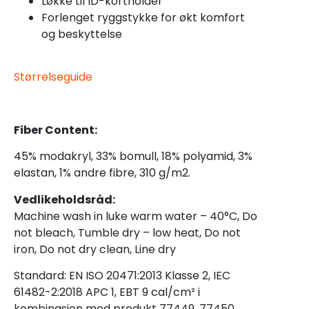
Løkke til ID-kortholder
Forlenget ryggstykke for økt komfort
og beskyttelse
Størrelseguide
Fiber Content:
45% modakryl, 33% bomull, 18% polyamid, 3%
elastan, 1% andre fibre, 310 g/m2.
Vedlikeholdsråd:
Machine wash in luke warm water – 40°C, Do
not bleach, Tumble dry – low heat, Do not
iron, Do not dry clean, Line dry
Standard: EN ISO 20471:2013 Klasse 2, IEC
61482-2:2018 APC 1, EBT 9 cal/cm² i
kombinasjon med produkt 77449, 77450,