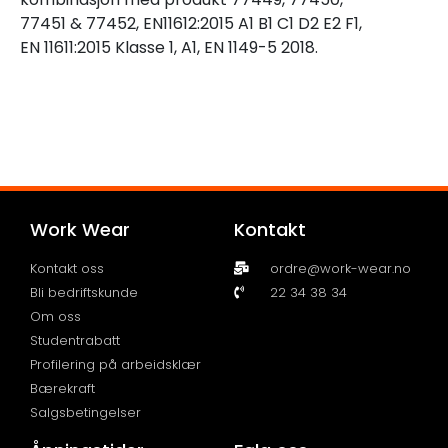
77451 & 77452, EN11612:2015 A1 B1 C1 D2 E2 F1,
EN 11611:2015 Klasse 1, A1, EN 1149-5 2018.
Work Wear
Kontakt
Kontakt oss
ordre@work-wear.no
Bli bedriftskunde
22 34 38 34
Om oss
Studentrabatt
Profilering på arbeidsklær
Bærekraft
Salgsbetingelser