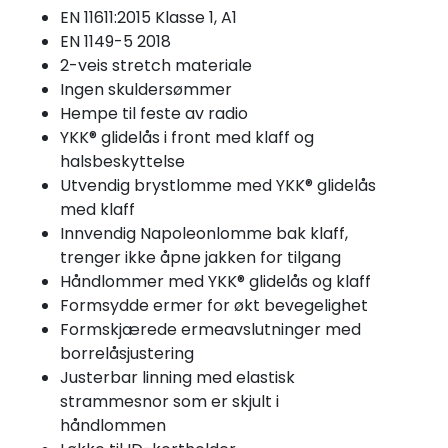
EN 11611:2015 Klasse 1, A1
EN 1149-5 2018
2-veis stretch materiale
Ingen skuldersømmer
Hempe til feste av radio
YKK® glidelås i front med klaff og
halsbeskyttelse
Utvendig brystlomme med YKK® glidelås
med klaff
Innvendig Napoleonlomme bak klaff,
trenger ikke åpne jakken for tilgang
Håndlommer med YKK® glidelås og klaff
Formsydde ermer for økt bevegelighet
Formskjærede ermeavslutninger med
borrelåsjustering
Justerbar linning med elastisk
strammesnor som er skjult i
håndlommen