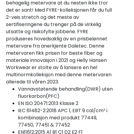
behagelig metervare at du nesten ikke tror
det er sant! Med FYRE-kolleksjonen får du full
2-veis stretch og det meste av
sertifiseringene du trenger på de virkelig
utsatte og risikofylte jobbene. FYRE
produseres hovedsaklig av en prisbelønnet
metervare fra anerkjente Daletec. Denne
metervaren fikk prisen for beste fiber og
materiale innovasjon i 2021 og Helly Hansen
Workwear er stolte av å lansere en hel
multinormkolleksjon med denne metervaren
allerede til våren 2023.
Vannavstøtende behandling(DWR) uten
fluorkarbon(PFC)
EN ISO 20471:2013 Klasse 2
IEC 61482-2:2018 APC 1, EBT 9 cal/cm² i
kombinasjon med produkt 77449,
77450, 77451 & 77452
EN11612:2015 A1 B1 C1 D2 E2 F1