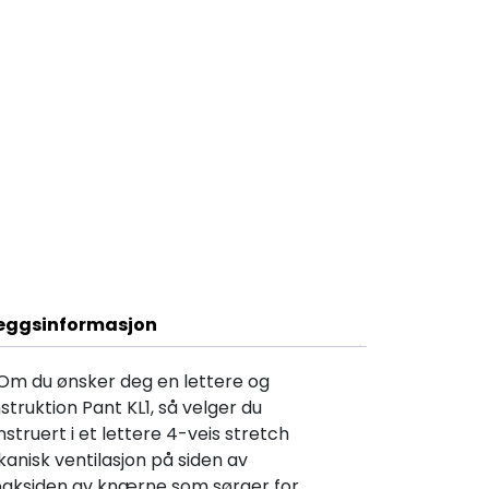
Beskrivelse
leggsinformasjon
 Om du ønsker deg en lettere og
struktion Pant KL1, så velger du
truert i et lettere 4-veis stretch
nisk ventilasjon på siden av
baksiden av knærne som sørger for