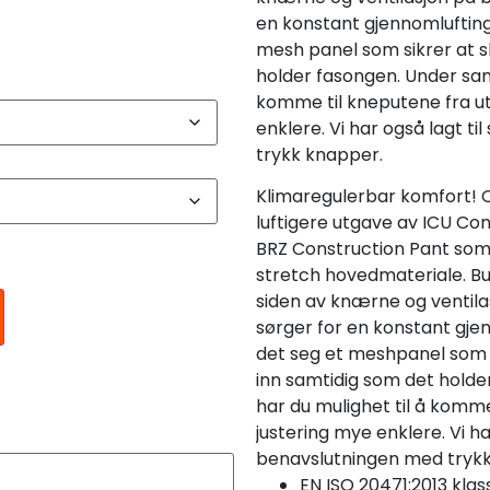
en konstant gjennomlufting.
mesh panel som sikrer at sk
holder fasongen. Under sam
komme til kneputene fra ut
enklere. Vi har også lagt 
trykk knapper.
Klimaregulerbar komfort! 
luftigere utgave av ICU Con
BRZ Construction Pant som e
stretch hovedmateriale. Bu
siden av knærne og ventil
sørger for en konstant gjen
det seg et meshpanel som s
inn samtidig som det hold
har du mulighet til å komme
justering mye enklere. Vi h
benavslutningen med tryk
EN ISO 20471:2013 klas