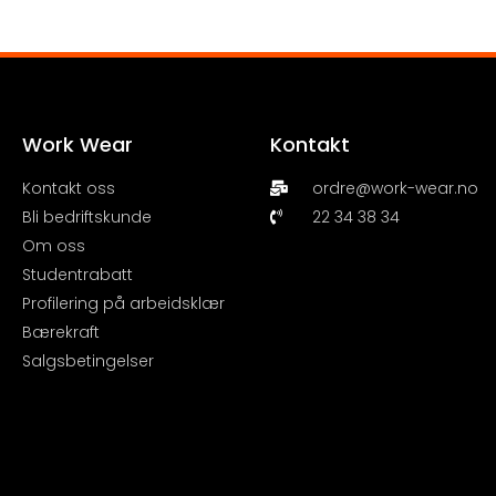
Work Wear
Kontakt
Kontakt oss
ordre@work-wear.no
Bli bedriftskunde
22 34 38 34
Om oss
Studentrabatt
Profilering på arbeidsklær
Bærekraft
Salgsbetingelser