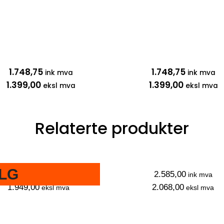
1.748,75
1.748,75
ink mva
ink mva
1.399,00
1.399,00
eksl mva
eksl mva
Relaterte produkter
LG
2.436,25
2.585,00
ink mva
ink mva
1.949,00
2.068,00
eksl mva
eksl mva