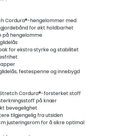
etch Cordura®-hengelommer med
 gjordebånd for økt holdbarhet
e på hengelomme
lidelås
ak for ekstra styrke og stabilitet
esfrihet
napper
idelås, festespenne og innebygd
retch Cordura®-forsterket stoff
sterkningsstoff på knær
økt bevegelighet
re tilgjengelig fra utsiden
m justeringsrom for å sikre optimal