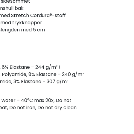
å sidesømmet
nshull bak
 med Stretch Cordura®-stoff
n med trykknapper
enlengden med 5 cm
, 6% Elastane – 244 g/m² !
% Polyamide, 8% Elastane – 240 g/m²
mide, 3% Elastane – 307 g/m²
 water – 40°C max 20x, Do not
at, Do not iron, Do not dry clean