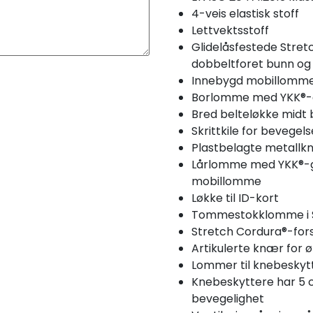
4-veis elastisk stoff
Lettvektsstoff
Glidelåsfestede Str
dobbeltforet bunn og
Innebygd mobillomm
Borlomme med YKK®-g
Bred belteløkke midt b
Skrittkile for bevegels
Plastbelagte metallk
Lårlomme med YKK®-gl
mobillomme
Løkke til ID-kort
Tommestokklomme i St
Stretch Cordura®-for
Artikulerte knær for 
Lommer til knebeskytte
Knebeskyttere har 5 c
bevegelighet