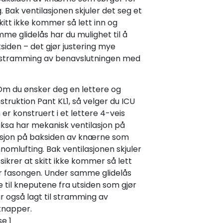
 Bak ventilasjonen skjuler det seg et
itt ikke kommer så lett inn og
me glidelås har du mulighet til å
siden – det gjør justering mye
til stramming av benavslutningen med
Om du ønsker deg en lettere og
struktion Pant KL1, så velger du ICU
r konstruert i et lettere 4-veis
ksa har mekanisk ventilasjon på
asjon på baksiden av knærne som
nomlufting. Bak ventilasjonen skjuler
ikrer at skitt ikke kommer så lett
er fasongen. Under samme glidelås
 til kneputene fra utsiden som gjør
ar også lagt til stramming av
knapper.
se 1