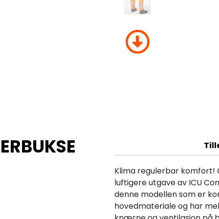
KERBUKSE
Til
Klima regulerbar komfort!
luftigere utgave av ICU Con
denne modellen som er kons
hovedmateriale og har meka
knærne og ventilasjon på 