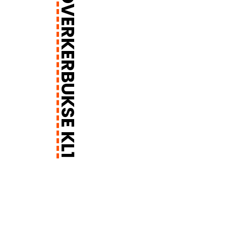
ICU BRZ HÅNDVERKERBUKSE KL1