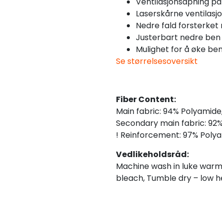
Ventilasjonsåpning p
Laserskårne ventilasjo
Nedre fald forsterket
Justerbart nedre be
Mulighet for å øke b
Se størrelsesoversikt
Fiber Content:
Main fabric: 94% Polyamide
Secondary main fabric: 92
! Reinforcement: 97% Polya
Vedlikeholdsråd:
Machine wash in luke warm
bleach, Tumble dry – low he