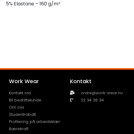
5% Elastane – 160 g/m²
Work Wear
Kontakt
Kontakt oss
ordre@work-wear.no
Bli bedriftskunde
22 34 38 34
Om oss
Studentrabatt
Profilering på arbeidsklær
Bærekraft