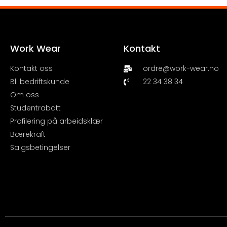
Work Wear
Kontakt
Kontakt oss
ordre@work-wear.no
Bli bedriftskunde
22 34 38 34
Om oss
Studentrabatt
Profilering på arbeidsklær
Bærekraft
Salgsbetingelser