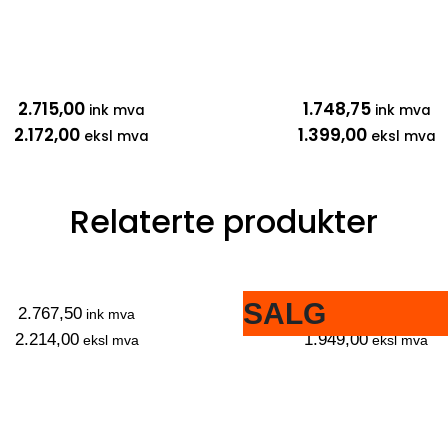
2.715,00
1.748,75
ink mva
ink mva
2.172,00
1.399,00
eksl mva
eksl mva
Relaterte produkter
SALG
2.767,50
2.436,25
ink mva
ink mva
2.214,00
1.949,00
eksl mva
eksl mva