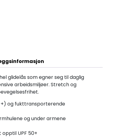
Beskrivelse
leggsinformasjon
l glidelås som egner seg til daglig
nsive arbeidsmiljøer. Stretch og
bevegelsesfrihet.
0 +) og fukttransporterende
 armhulene og under armene
t opptil UPF 50+