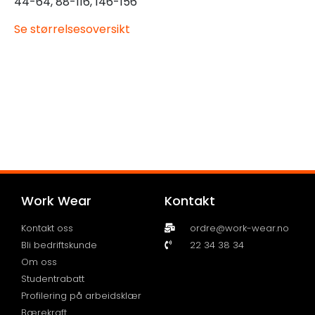
44-64, 88-116, 146-156
Se størrelsesoversikt
Work Wear
Kontakt
Kontakt oss
ordre@work-wear.no
Bli bedriftskunde
22 34 38 34
Om oss
Studentrabatt
Profilering på arbeidsklær
Bærekraft