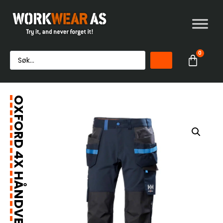
0
OXFORD 4X HÅNDVERKERBUKSE