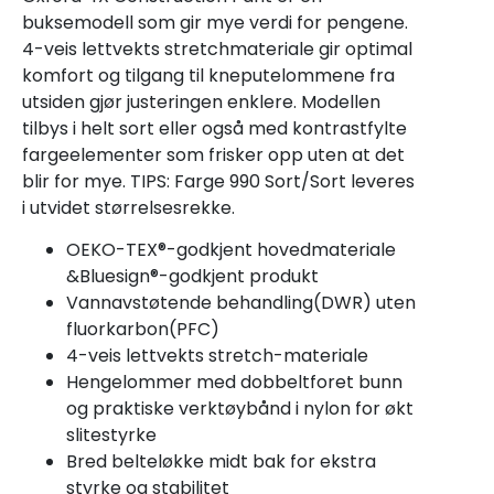
buksemodell som gir mye verdi for pengene.
4-veis lettvekts stretchmateriale gir optimal
komfort og tilgang til kneputelommene fra
utsiden gjør justeringen enklere. Modellen
tilbys i helt sort eller også med kontrastfylte
fargeelementer som frisker opp uten at det
blir for mye. TIPS: Farge 990 Sort/Sort leveres
i utvidet størrelsesrekke.
OEKO-TEX®-godkjent hovedmateriale
&Bluesign®-godkjent produkt
Vannavstøtende behandling(DWR) uten
fluorkarbon(PFC)
4-veis lettvekts stretch-materiale
Hengelommer med dobbeltforet bunn
og praktiske verktøybånd i nylon for økt
slitestyrke
Bred belteløkke midt bak for ekstra
styrke og stabilitet