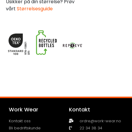
Usikker på din størrelse? Prøv
vårt
Størrelsesguide
Work Wear
Kontakt
Kontakt oss
ordre@work-wear.no
Bli bedriftskunde
22 34 38 34