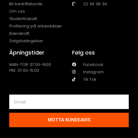
Bli bedriftskunde
22 34 38 34
Om oss
Studentrabatt
Profilering på arbeidsklær
Bærekraft
Salgsbetingelser
Åpningstider
Følg oss
MAN-TOR: 07.00-1600
Facebook
FRE: 07.00-15.00
Instagram
Tik Tok
MOTTA KUNDEAVIS