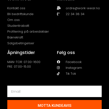
Kontakt oss
ordre@work-wear.no
Bli bedriftskunde
22 34 38 34
Om oss
Studentrabatt
Profilering på arbeidsklær
Bærekraft
Salgsbetingelser
Åpningstider
Følg oss
MAN-TOR: 07.00-1600
Facebook
FRE: 07.00-15.00
Instagram
Tik Tok
MOTTA KUNDEAVIS