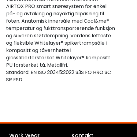
AIRTOX PRO smart snøresystem for enkel
på- og avtaking og nøyaktig tilpasning til
foten. Anatomisk innersåle med Cool&me®
temperatur og fukttransporterende funksjon
og suveren støtdempning. Verdens letteste
og fleksible Whitelayer® spikertrampsåle i
kompositt og tåvernhette i
glassfiberforsterket Whitelayer® kompositt.
PU forsterket tå. Metallfri.
Standard: EN ISO 20345:2022 S3S FO HRO SC
SR ESD
Work Wear
Kontakt