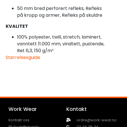
50 mm bred perforert refleks, Refleks
på kropp og armer, Refleks på skuldre
KVALITET
100% polyester, twill, stretch, laminert,
vanntett 11.000 mm, vindtett, pustende,
Ret 6,3, 150 g/m²
Størrelsesguide
Work Wear
Kontakt
Kontakt oss
ordre@work-wear.no
Bli bedriftskunde
22 34 38 34