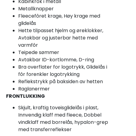
Kabinkrok i metall
Metallknapper
Fleecefôret krage, Høy krage med
glidelås
Hette tilpasset hjelm og øreklokker,
Avtakbar og justerbar hette med
varmfôr
Teipede sømmer
Avtakbar ID-kortlomme, D-ring
Bra overflater for logotrykk, Glidelås i
fôr forenkler logotrykking
Reflekstrykk på baksiden av hetten
Raglanermer
FRONTLUKKING
Skjult, kraftig toveisglidelås i plast,
Innvendig klaff med fleece, Dobbel
vindklaff med borrelås, hypalon-grep
med transferreflekser