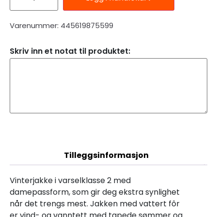
Varenummer: 445619875599
Skriv inn et notat til produktet:
Beskrivelse
Tilleggsinformasjon
Vinterjakke i varselklasse 2 med
damepassform, som gir deg ekstra synlighet
når det trengs mest. Jakken med vattert fôr
er vind- og vanntett med tapede sømmer og