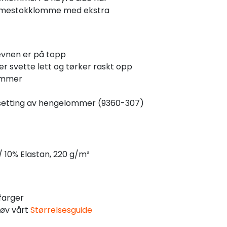
mmestokklomme med ekstra
evnen er på topp
 svette lett og tørker raskt opp
lommer
setting av hengelommer (9360-307)
/ 10% Elastan, 220 g/m²
farger
røv vårt
Størrelsesguide