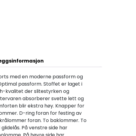
Beskrivelse
leggsinformasjon
horts med en moderne passform og
ptimal passform. Stoffet er laget i
h-kvalitet der slitestyrken og
tervaren absorberer svette lett og
omforten blir ekstra høy. Knapper for
mmer. D-ring foran for festing av
e skrålommer foran. To baklommer. To
lidelås. På venstre side har
onlomme. På høyre side har