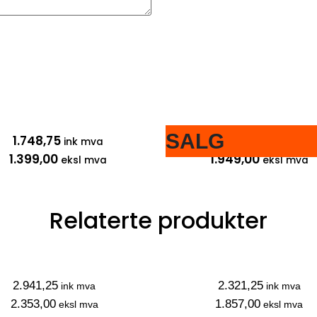
SALG
1.748,75
2.436,25
ink mva
ink mva
1.399,00
1.949,00
eksl mva
eksl mva
Relaterte produkter
2.941,25
2.321,25
ink mva
ink mva
2.353,00
1.857,00
eksl mva
eksl mva