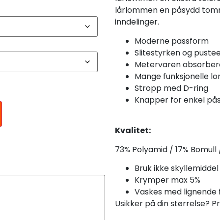
lårlommen en påsydd to
inndelinger.
Moderne passform
Slitestyrken og puste
Metervaren absorberer
Mange funksjonelle 
Stropp med D-ring
Knapper for enkel på
Kvalitet:
73% Polyamid / 17% Bomull 
Bruk ikke skyllemiddel
Krymper max 5%
Vaskes med lignende 
Usikker på din størrelse? P