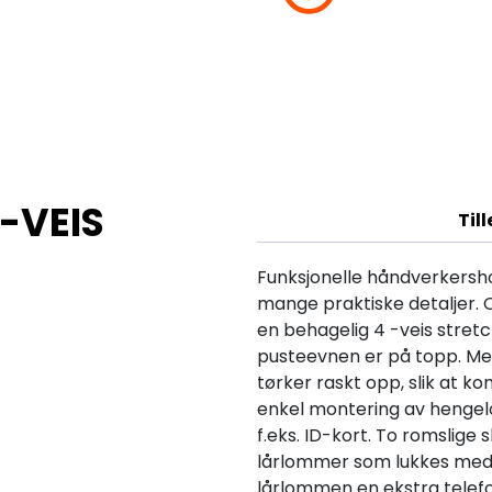
-VEIS
Til
Funksjonelle håndverkers
mange praktiske detaljer. O
en behagelig 4 -veis stretc
pusteevnen er på topp. Me
tørker raskt opp, slik at k
enkel montering av hengelo
f.eks. ID-kort. To romslig
lårlommer som lukkes med g
lårlommen en ekstra telef