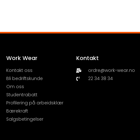
Work Wear
Kontakt
Kontakt oss
ordre@work-wear.no
Bli bedriftskunde
22 34 38 34
Om oss
Studentrabatt
Profilering på arbeidsklær
Bærekraft
Salgsbetingelser