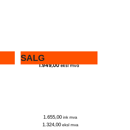
SALG
2.436,25
ink mva
1.949,00
eksl mva
1.655,00
ink mva
1.324,00
eksl mva