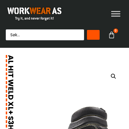
0
AL HIT WELD XL+ S3HRO