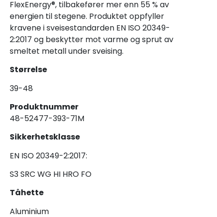
FlexEnergy®, tilbakefører mer enn 55 % av
energien til stegene. Produktet oppfyller
kravene i sveisestandarden EN ISO 20349-
2:2017 og beskytter mot varme og sprut av
smeltet metall under sveising.
Størrelse
39-48
Produktnummer
48-52477-393-71M
Sikkerhetsklasse
EN ISO 20349-2:2017:
S3 SRC WG HI HRO FO
Tåhette
Aluminium