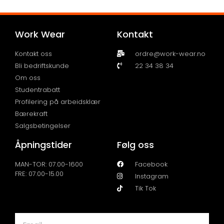
Work Wear
Kontakt
Kontakt oss
ordre@work-wear.no
Bli bedriftskunde
22 34 38 34
Om oss
Studentrabatt
Profilering på arbeidsklær
Bærekraft
Salgsbetingelser
Åpningstider
Følg oss
MAN-TOR: 07.00-1600
Facebook
FRE: 07.00-15.00
Instagram
Tik Tok