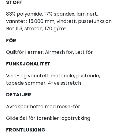
STOFF
83% polyamide, 17% spandex, laminert,
vanntett 15.000 mm, vindtett, pustefunksjon
Ret 11,3, stretch, 170 g/m²
FÔR
Quiltfôr i ermer, Airmesh for, Lett fôr
FUNKSJONALITET
Vind- og vanntett materiale, pustende,
tapede sømmer, 4-veisstretch
DETALJER
Avtakbar hette med mesh-fôr
Glidelås i fôr forenkler logotrykking
FRONTLUKKING