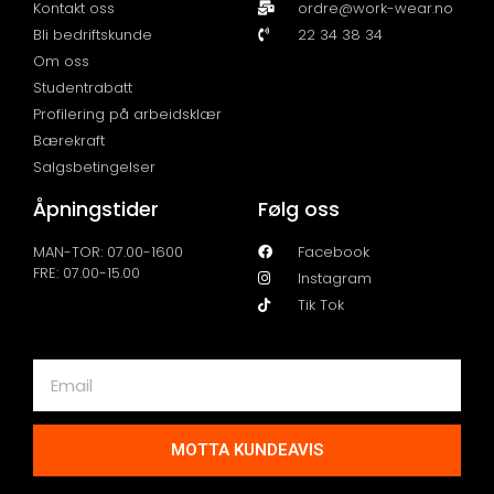
Kontakt oss
ordre@work-wear.no
Bli bedriftskunde
22 34 38 34
Om oss
Studentrabatt
Profilering på arbeidsklær
Bærekraft
Salgsbetingelser
Åpningstider
Følg oss
MAN-TOR: 07.00-1600
Facebook
FRE: 07.00-15.00
Instagram
Tik Tok
MOTTA KUNDEAVIS