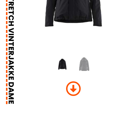
LETTFÔRET 4-VEISSTRETCH VINTERJAKKE DAME